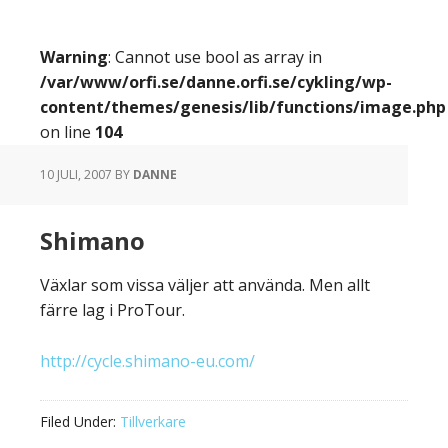
Warning
: Cannot use bool as array in
/var/www/orfi.se/danne.orfi.se/cykling/wp-
content/themes/genesis/lib/functions/image.php
on line
104
10 JULI, 2007
BY
DANNE
Shimano
Växlar som vissa väljer att använda. Men allt
färre lag i ProTour.
http://cycle.shimano-eu.com/
Filed Under:
Tillverkare