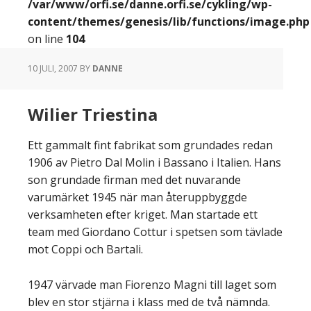
/var/www/orfi.se/danne.orfi.se/cykling/wp-
content/themes/genesis/lib/functions/image.php
on line
104
10 JULI, 2007
BY
DANNE
Wilier Triestina
Ett gammalt fint fabrikat som grundades redan
1906 av Pietro Dal Molin i Bassano i Italien. Hans
son grundade firman med det nuvarande
varumärket 1945 när man återuppbyggde
verksamheten efter kriget. Man startade ett
team med Giordano Cottur i spetsen som tävlade
mot Coppi och Bartali.
1947 värvade man Fiorenzo Magni till laget som
blev en stor stjärna i klass med de två nämnda.