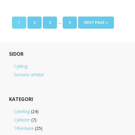
…
PAGE
PAGE
PAGE
PAGE
1
2
3
5
NEXT PAGE »
Primary
SIDOR
Sidebar
Cykling
Senaste artiklar
KATEGORI
Cykellag
(24)
Cyklister
(7)
Tillverkare
(25)