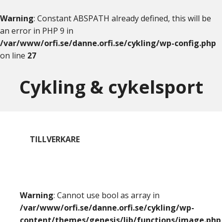
Warning
: Constant ABSPATH already defined, this will be
an error in PHP 9 in
/var/www/orfi.se/danne.orfi.se/cykling/wp-config.php
on line
27
Skip
Skip
to
to
Cykling & cykelsport
content
primary
sidebar
TILLVERKARE
Warning
: Cannot use bool as array in
/var/www/orfi.se/danne.orfi.se/cykling/wp-
content/themes/genesis/lib/functions/image.php