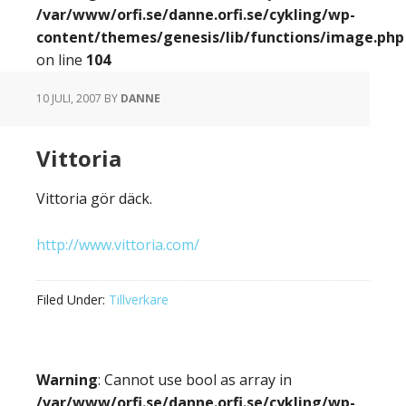
/var/www/orfi.se/danne.orfi.se/cykling/wp-
content/themes/genesis/lib/functions/image.php
on line
104
10 JULI, 2007
BY
DANNE
Vittoria
Vittoria gör däck.
http://www.vittoria.com/
Filed Under:
Tillverkare
Warning
: Cannot use bool as array in
/var/www/orfi.se/danne.orfi.se/cykling/wp-