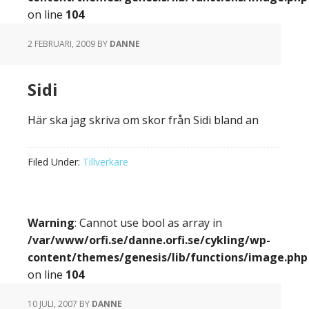
on line
104
2 FEBRUARI, 2009
BY
DANNE
Sidi
Här ska jag skriva om skor från Sidi bland an
Filed Under:
Tillverkare
Warning
: Cannot use bool as array in
/var/www/orfi.se/danne.orfi.se/cykling/wp-
content/themes/genesis/lib/functions/image.php
on line
104
10 JULI, 2007
BY
DANNE