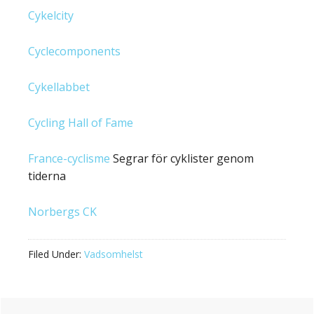
Cykelcity
Cyclecomponents
Cykellabbet
Cycling Hall of Fame
France-cyclisme
Segrar för cyklister genom
tiderna
Norbergs CK
Filed Under:
Vadsomhelst
Primary