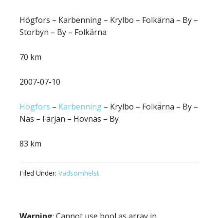
Högfors – Karbenning – Krylbo – Folkärna – By –
Storbyn – By – Folkärna
70 km
2007-07-10
Högfors
–
Karbenning
– Krylbo – Folkärna – By –
Näs – Färjan – Hovnäs – By
83 km
Filed Under:
Vadsomhelst
Warning
: Cannot use bool as array in