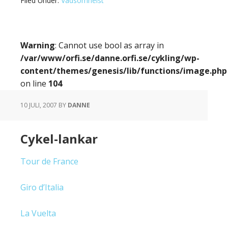
Filed Under:
Vadsomhelst
Warning
: Cannot use bool as array in
/var/www/orfi.se/danne.orfi.se/cykling/wp-
content/themes/genesis/lib/functions/image.php
on line
104
10 JULI, 2007
BY
DANNE
Cykel-lankar
Tour de France
Giro d’Italia
La Vuelta