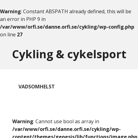
Warning
: Constant ABSPATH already defined, this will be
an error in PHP 9 in
/var/www/orfi.se/danne.orfi.se/cykling/wp-config.php
on line
27
Skip
Skip
to
to
Cykling & cykelsport
content
primary
sidebar
VADSOMHELST
Warning
: Cannot use bool as array in
/var/www/orfi.se/danne.orfi.se/cykling/wp-
content/themes/genesis/lib/functions/image.php