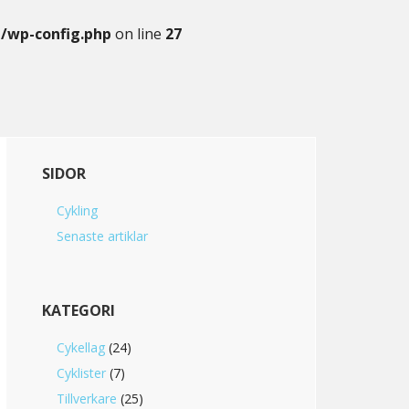
g/wp-config.php
on line
27
Primary
SIDOR
Sidebar
Cykling
Senaste artiklar
KATEGORI
Cykellag
(24)
Cyklister
(7)
Tillverkare
(25)