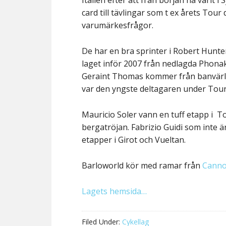
Italien efter att från början ha varit 
card till tävlingar som t ex årets Tou
varumärkesfrågor.
De har en bra sprinter i Robert Hunte
laget inför 2007 från nedlagda Phonak.
Geraint Thomas kommer från banvärld
var den yngste deltagaren under Tour
Mauricio Soler vann en tuff etapp i Tou
bergatröjan. Fabrizio Guidi som inte 
etapper i Girot och Vueltan.
Barloworld kör med ramar från
Canno
Lagets hemsida…
Filed Under:
Cykellag