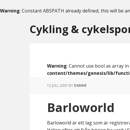
Warning
: Constant ABSPATH already defined, this will be an
Skip
Skip
to
to
Cykling & cykelspo
content
primary
sidebar
Warning
: Cannot use bool as array in
content/themes/genesis/lib/funct
12 JULI, 2007
BY
DANNE
Barloworld
Barloworld är ett lag som är registre