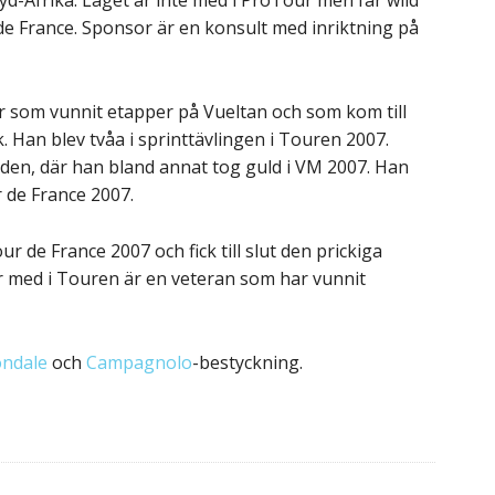
i Syd-Afrika. Laget är inte med i ProTour men får wild
r de France. Sponsor är en konsult med inriktning på
r som vunnit etapper på Vueltan och som kom till
 Han blev tvåa i sprinttävlingen i Touren 2007.
en, där han bland annat tog guld i VM 2007. Han
 de France 2007.
r de France 2007 och fick till slut den prickiga
är med i Touren är en veteran som har vunnit
ndale
och
Campagnolo
-bestyckning.