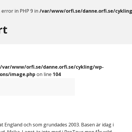
 error in PHP 9 in
/var/www/orfi.se/danne.orfi.se/cyklin
rt
/var/www/orfi.se/danne.orfi.se/cykling/wp-
ions/image.php
on line
104
rat England och som grundades 2003. Basen är idag i