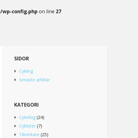
g/wp-config.php
on line
27
Primary
SIDOR
Sidebar
Cykling
Senaste artiklar
KATEGORI
Cykellag
(24)
Cyklister
(7)
Tillverkare
(25)