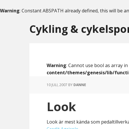
Warning
: Constant ABSPATH already defined, this will be an
Skip
Skip
to
to
Cykling & cykelspo
content
primary
sidebar
Warning
: Cannot use bool as array in
content/themes/genesis/lib/funct
10 JULI, 2007
BY
DANNE
Look
Look är mest kända som pedaltillverk