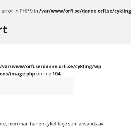
 error in PHP 9 in
/var/www/orfi.se/danne.orfi.se/cyklin
rt
/var/www/orfi.se/danne.orfi.se/cykling/wp-
ions/image.php
on line
104
are, men man har en cykel-linje som används av