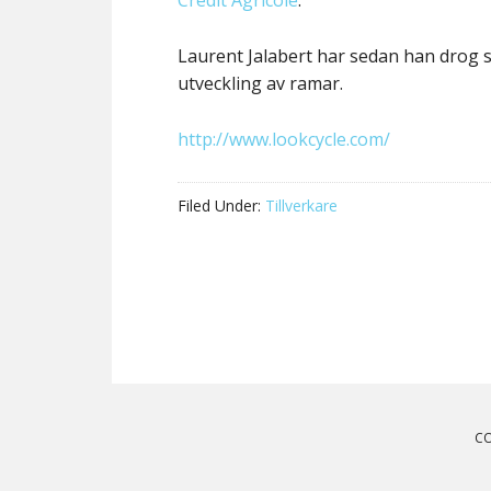
Credit Agricole
.
Laurent Jalabert har sedan han drog s
utveckling av ramar.
http://www.lookcycle.com/
Filed Under:
Tillverkare
Reader
Interactions
CO