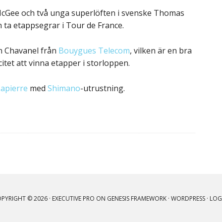
McGee och två unga superlöften i svenske Thomas
n ta etappsegrar i Tour de France.
en Chavanel från
Bouygues Telecom
, vilken är en bra
tet att vinna etapper i storloppen.
apierre
med
Shimano
-utrustning.
PYRIGHT © 2026 ·
EXECUTIVE PRO
ON
GENESIS FRAMEWORK
·
WORDPRESS
·
LOG