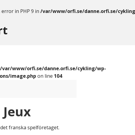
 error in PHP 9 in
/var/www/orfi.se/danne.orfi.se/cyklin
rt
/var/www/orfi.se/danne.orfi.se/cykling/wp-
ions/image.php
on line
104
 Jeux
det franska spelföretaget.