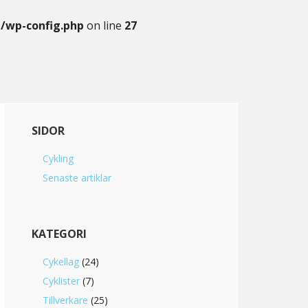
g/wp-config.php
on line
27
Primary
SIDOR
Sidebar
Cykling
Senaste artiklar
KATEGORI
Cykellag
(24)
Cyklister
(7)
Tillverkare
(25)