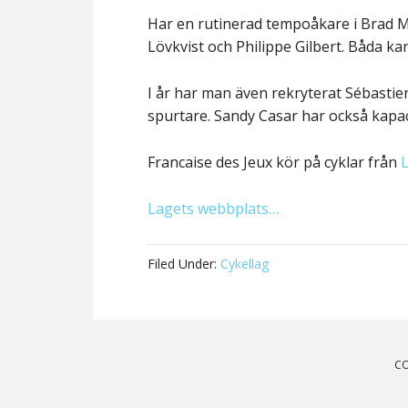
Har en rutinerad tempoåkare i Brad 
Lövkvist och Philippe Gilbert. Båda ka
I år har man även rekryterat Sébasti
spurtare. Sandy Casar har också kapaci
Francaise des Jeux kör på cyklar från
L
Lagets webbplats…
Filed Under:
Cykellag
Reader
Interactions
CO