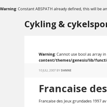
Warning
: Constant ABSPATH already defined, this will be an
Skip
Skip
to
to
Cykling & cykelspo
content
primary
sidebar
Warning
: Cannot use bool as array in
content/themes/genesis/lib/funct
10 JULI, 2007
BY
DANNE
Francaise des
Francaise des Jeux grundades 1997 av 