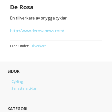
De Rosa
En tillverkare av snygga cyklar.
http://www.derosanews.com/
Filed Under:
Tillverkare
Reader
Primary
SIDOR
Interactions
Sidebar
Cykling
Senaste artiklar
KATEGORI