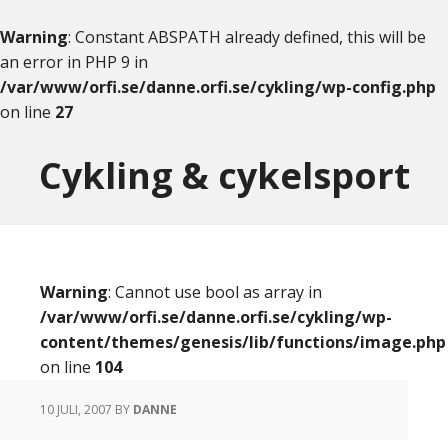
Warning
: Constant ABSPATH already defined, this will be
an error in PHP 9 in
/var/www/orfi.se/danne.orfi.se/cykling/wp-config.php
on line
27
Skip
Skip
to
to
Cykling & cykelsport
content
primary
sidebar
Warning
: Cannot use bool as array in
/var/www/orfi.se/danne.orfi.se/cykling/wp-
content/themes/genesis/lib/functions/image.php
on line
104
10 JULI, 2007
BY
DANNE