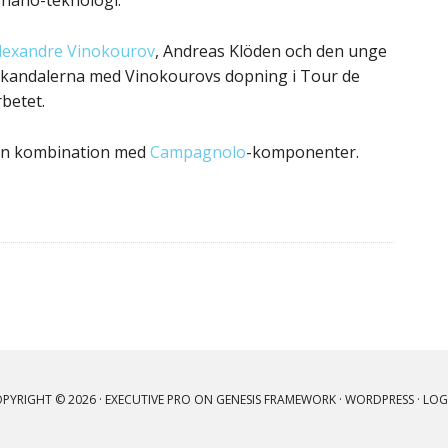
 nano-teknologi.
lexandre Vinokourov
, Andreas Klöden och den unge
skandalerna med Vinokourovs dopning i Tour de
betet.
kön kombination med
Campagnolo
-komponenter.
PYRIGHT © 2026 ·
EXECUTIVE PRO
ON
GENESIS FRAMEWORK
·
WORDPRESS
·
LOG