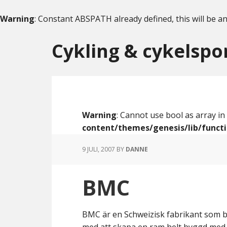
Warning
: Constant ABSPATH already defined, this will be an
Skip
Skip
to
to
Cykling & cykelspo
content
primary
sidebar
Warning
: Cannot use bool as array in
content/themes/genesis/lib/funct
9 JULI, 2007
BY
DANNE
BMC
BMC är en Schweizisk fabrikant som by