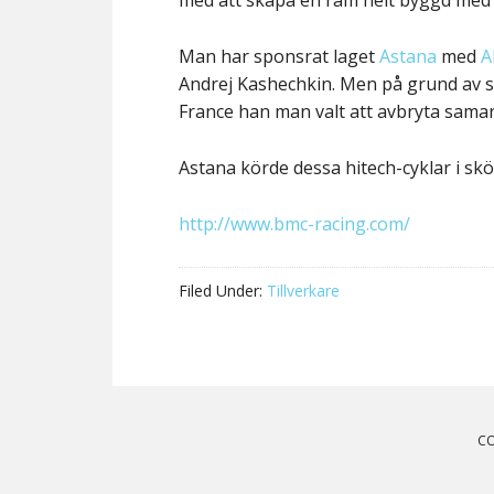
med att skapa en ram helt byggd med
Man har sponsrat laget
Astana
med
A
Andrej Kashechkin. Men på grund av 
France han man valt att avbryta samar
Astana körde dessa hitech-cyklar i s
http://www.bmc-racing.com/
Filed Under:
Tillverkare
Reader
Interactions
CO