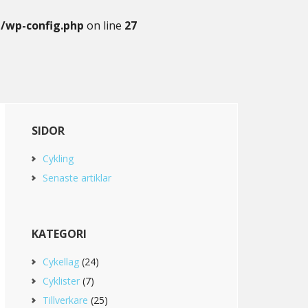
g/wp-config.php
on line
27
Primary
SIDOR
Sidebar
Cykling
Senaste artiklar
KATEGORI
Cykellag
(24)
Cyklister
(7)
Tillverkare
(25)