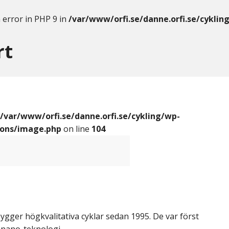
 error in PHP 9 in
/var/www/orfi.se/danne.orfi.se/cyklin
rt
/var/www/orfi.se/danne.orfi.se/cykling/wp-
ions/image.php
on line
104
gger högkvalitativa cyklar sedan 1995. De var först