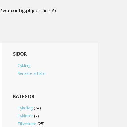
g/wp-config.php
on line
27
Primary
SIDOR
Sidebar
Cykling
Senaste artiklar
KATEGORI
Cykellag
(24)
Cyklister
(7)
Tillverkare
(25)