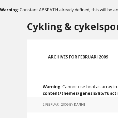
Warning
: Constant ABSPATH already defined, this will be an
Skip
Skip
to
to
Cykling & cykelspo
content
primary
sidebar
ARCHIVES FOR FEBRUARI 2009
Warning
: Cannot use bool as array in
content/themes/genesis/lib/funct
2 FEBRUARI, 2009
BY
DANNE