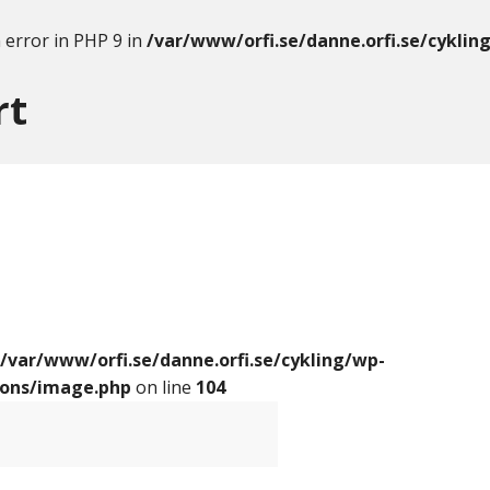
 error in PHP 9 in
/var/www/orfi.se/danne.orfi.se/cyklin
rt
/var/www/orfi.se/danne.orfi.se/cykling/wp-
ions/image.php
on line
104