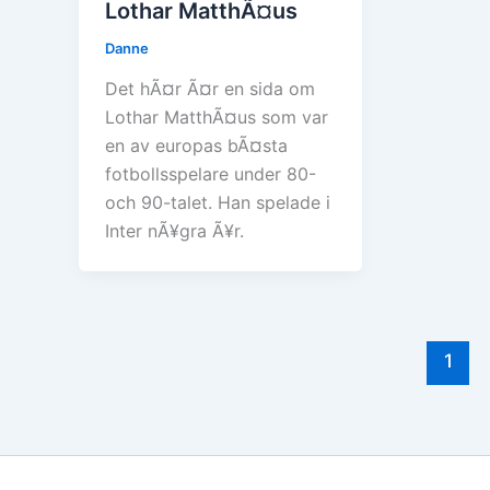
Lothar MatthÃ¤us
Danne
Det hÃ¤r Ã¤r en sida om
Lothar MatthÃ¤us som var
en av europas bÃ¤sta
fotbollsspelare under 80-
och 90-talet. Han spelade i
Inter nÃ¥gra Ã¥r.
1