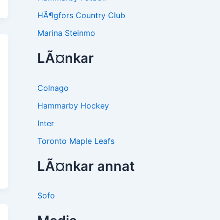
HÃ¶gfors Country Club
Marina Steinmo
LÃ¤nkar
Colnago
Hammarby Hockey
Inter
Toronto Maple Leafs
LÃ¤nkar annat
Sofo