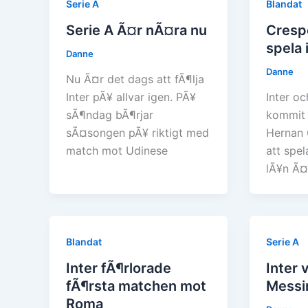
Serie A
Blandat
Serie A Ã¤r nÃ¤ra nu
Cresp
spela i
Danne
Danne
Nu Ã¤r det dags att fÃ¶lja
Inter pÃ¥ allvar igen. PÃ¥
Inter oc
sÃ¶ndag bÃ¶rjar
kommit 
sÃ¤songen pÃ¥ riktigt med
Hernan 
match mot Udinese
att spel
lÃ¥n Ã¤
Blandat
Serie A
Inter fÃ¶rlorade
Inter 
fÃ¶rsta matchen mot
Messi
Roma