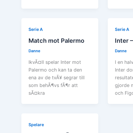
Serie A
Serie A
Match mot Palermo
Inter 
Danne
Danne
IkvÃ¤ll spelar Inter mot
I en ha
Palermo och kan ta den
Inter d
ena av de tvÃ¥ segrar till
resultat
som behÃ¶vs fÃ¶r att
gjorde 
sÃ¤kra
och Fig
Spelare