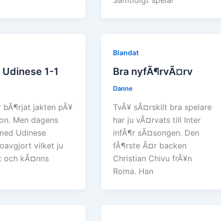
Samtidigt spelar
Blandat
– Udinese 1-1
Bra nyfÃ¶rvÃ¤rv
Danne
r bÃ¶rjat jakten pÃ¥
TvÃ¥ sÃ¤rskilt bra spelare
on. Men dagens
har ju vÃ¤rvats till Inter
med Udinese
infÃ¶r sÃ¤songen. Den
oavgjort vilket ju
fÃ¶rste Ã¤r backen
st och kÃ¤nns
Christian Chivu frÃ¥n
Roma. Han