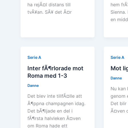
ha rejÃ¤l distans till
hem frÃ
tvÃ¥an. SÃ¥ det Ã¤r
Sienna.
en mid
Serie A
Serie A
Inter fÃ¶rlorade mot
Mot l
Roma med 1-3
Danne
Danne
Nu kan 
Det blev inte tillfÃ¤lle att
genom e
Ã¶ppna champagnen idag.
Det blir
Det bÃ¶ljade en del i
Ã¤ven o
fÃ¶rsta halvleken Ã¤ven
om Roma hade ett