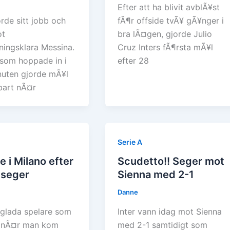
Efter att ha blivit avblÃ¥st
orde sitt jobb och
fÃ¶r offside tvÃ¥ gÃ¥nger i
ot
bra lÃ¤gen, gjorde Julio
ningsklara Messina.
Cruz Inters fÃ¶rsta mÃ¥l
som hoppade in i
efter 28
nuten gjorde mÃ¥l
art nÃ¤r
Serie A
e i Milano efter
Scudetto!! Seger mot
 seger
Sienna med 2-1
Danne
 glada spelare som
Inter vann idag mot Sienna
 nÃ¤r man kom
med 2-1 samtidigt som