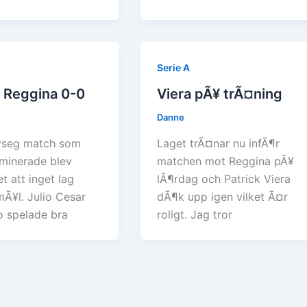
Serie A
– Reggina 0-0
Viera pÃ¥ trÃ¤ning
Danne
lvseg match som
Laget trÃ¤nar nu infÃ¶r
ominerade blev
matchen mot Reggina pÃ¥
et att inget lag
lÃ¶rdag och Patrick Viera
mÃ¥l. Julio Cesar
dÃ¶k upp igen vilket Ã¤r
o spelade bra
roligt. Jag tror