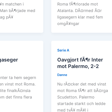
¥n matchen i
Roma fÃ¶rlorade mot
 Man bÃ¶rjade med
Atalanta. DÃ¤rmed Ã¤r
dag pÃ¥
ligasegern klar med fem
omgÃ¥ngar
Serie A
igaseger
Oavgjort fÃ¶r Inter
mot Palermo, 2-2
Danne
Inter ta hem segern
n vinst mot Roma.
Nu rÃ¤cker det med vinst
 lite finalkÃ¤nsla
mot Roma fÃ¶r att bÃ¤rga
m det finns flera
Scudetton. Palermo
startade starkt och ledde
med tvÃ¥ mÃ¥l i