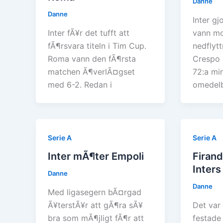
Danne
Danne
Inter gj
Inter fÃ¥r det tufft att
vann m
fÃ¶rsvara titeln i Tim Cup.
nedflytt
Roma vann den fÃ¶rsta
Crespo 
matchen Ã¶verlÃ¤gset
72:a mi
med 6-2. Redan i
omedelb
Serie A
Serie A
Inter mÃ¶ter Empoli
Firand
Inters
Danne
Danne
Med ligasegern bÃ¤rgad
Ã¥terstÃ¥r att gÃ¶ra sÃ¥
Det var
bra som mÃ¶jligt fÃ¶r att
festade