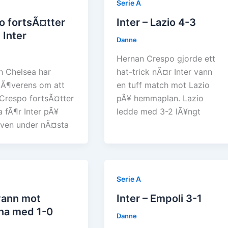
Serie A
o fortsÃ¤tter
Inter – Lazio 4-3
 Inter
Danne
Hernan Crespo gjorde ett
h Chelsea har
hat-trick nÃ¤r Inter vann
Ã¶verens om att
en tuff match mot Lazio
Crespo fortsÃ¤tter
pÃ¥ hemmaplan. Lazio
a fÃ¶r Inter pÃ¥
ledde med 3-2 lÃ¥ngt
ven under nÃ¤sta
Serie A
vann mot
Inter – Empoli 3-1
na med 1-0
Danne