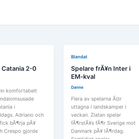
Blandat
– Catania 2-0
Spelare frÃ¥n Inter i
EM-kval
Danne
ann komfortabelt
andalomsusade
Flera av spelarna Ã¤r
tania i
uttagna i landskamper i
ddags. Adriano och
veckan. Zlatan spelar
fick bÃ¶rja pÃ¥
fÃ¶rstÃ¥s fÃ¶r Sverige mot
h Crespo gjorde
Danmark pÃ¥ lÃ¶rdag.