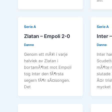
sitt
Serie A
Serie A
Zlatan – Empoli 2-0
Inter 
Danne
Danne
Genom ett mÃ¥l i varje
Inter ha
halvlek av Zlatan i
Scudett
bortamÃ¶tet mot Empoli
mÃ¶te 
tog Inter den fÃ¶rsta
slutade 
segern fÃ¶r sÃ¤songen.
Ã¤r tri
Det
mycket