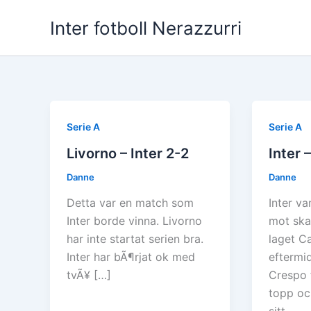
Hoppa
Inter fotboll Nerazzurri
till
innehåll
Serie A
Serie A
Livorno – Inter 2-2
Inter 
Danne
Danne
Detta var en match som
Inter v
Inter borde vinna. Livorno
mot sk
har inte startat serien bra.
laget Ca
Inter har bÃ¶rjat ok med
eftermi
tvÃ¥ […]
Crespo 
topp oc