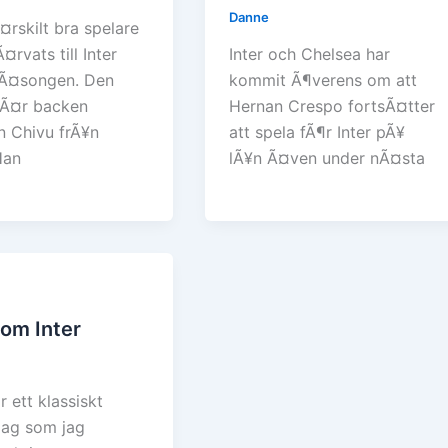
Danne
¤rskilt bra spelare
Ã¤rvats till Inter
Inter och Chelsea har
sÃ¤songen. Den
kommit Ã¶verens om att
 Ã¤r backen
Hernan Crespo fortsÃ¤tter
n Chivu frÃ¥n
att spela fÃ¶r Inter pÃ¥
Han
lÃ¥n Ã¤ven under nÃ¤sta
om Inter
r ett klassiskt
slag som jag