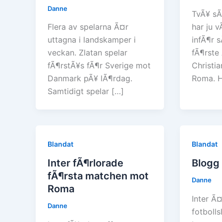
Danne
TvÃ¥ sÃ
Flera av spelarna Ã¤r
har ju v
uttagna i landskamper i
infÃ¶r 
veckan. Zlatan spelar
fÃ¶rste
fÃ¶rstÃ¥s fÃ¶r Sverige mot
Christia
Danmark pÃ¥ lÃ¶rdag.
Roma. 
Samtidigt spelar […]
Blandat
Blandat
Inter fÃ¶rlorade
Blogg 
fÃ¶rsta matchen mot
Danne
Roma
Inter Ã¤
Danne
fotboll