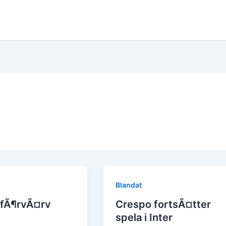
Blandat
yfÃ¶rvÃ¤rv
Crespo fortsÃ¤tter
spela i Inter