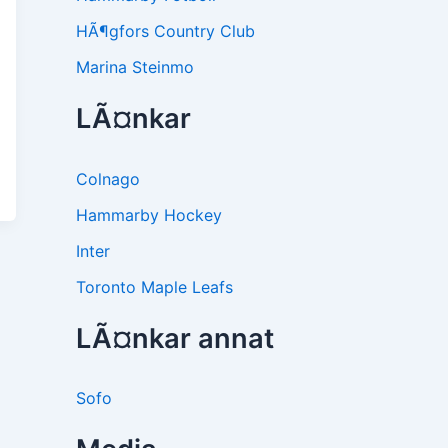
HÃ¶gfors Country Club
Marina Steinmo
LÃ¤nkar
Colnago
Hammarby Hockey
Inter
Toronto Maple Leafs
LÃ¤nkar annat
Sofo