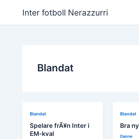
Hoppa
Inter fotboll Nerazzurri
till
innehåll
Blandat
Blandat
Blandat
Spelare frÃ¥n Inter i
Bra n
EM-kval
Danne