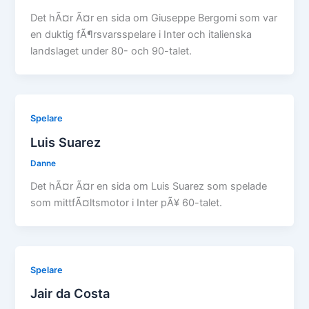
Det hÃ¤r Ã¤r en sida om Giuseppe Bergomi som var
en duktig fÃ¶rsvarsspelare i Inter och italienska
landslaget under 80- och 90-talet.
Spelare
Luis Suarez
Danne
Det hÃ¤r Ã¤r en sida om Luis Suarez som spelade
som mittfÃ¤ltsmotor i Inter pÃ¥ 60-talet.
Spelare
Jair da Costa