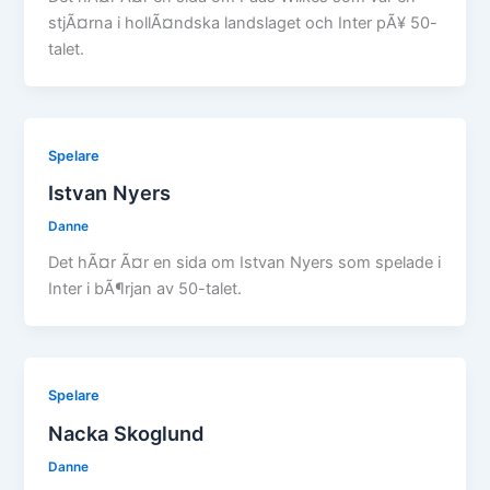
stjÃ¤rna i hollÃ¤ndska landslaget och Inter pÃ¥ 50-
talet.
Spelare
Istvan Nyers
Danne
Det hÃ¤r Ã¤r en sida om Istvan Nyers som spelade i
Inter i bÃ¶rjan av 50-talet.
Spelare
Nacka Skoglund
Danne