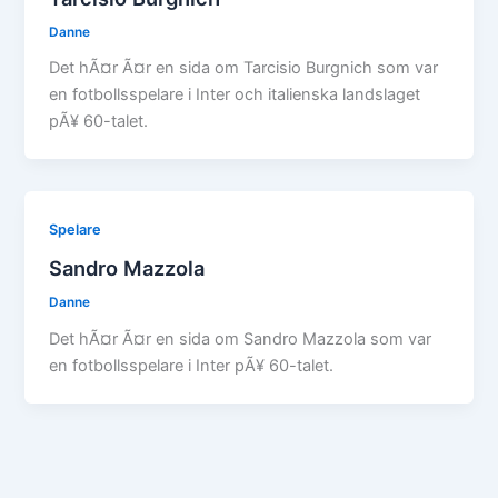
Danne
Det hÃ¤r Ã¤r en sida om Tarcisio Burgnich som var
en fotbollsspelare i Inter och italienska landslaget
pÃ¥ 60-talet.
Spelare
Sandro Mazzola
Danne
Det hÃ¤r Ã¤r en sida om Sandro Mazzola som var
en fotbollsspelare i Inter pÃ¥ 60-talet.