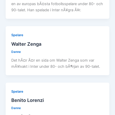
en av europas bÃ¤sta fotbollsspelare under 80- och
90-talet. Han spelade i Inter nÃ¥gra Ã¥r.
Spelare
Walter Zenga
Danne
Det hÃ¤r Ã¤r en sida om Walter Zenga som var
mÃ¥lvakt i Inter under 80- och bÃ¶rjan av 90-talet.
Spelare
Benito Lorenzi
Danne