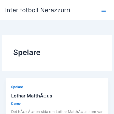
Hoppa
Inter fotboll Nerazzurri
till
innehåll
Spelare
Spelare
Lothar MatthÃ¤us
Danne
Det hÃ¤r Ã¤r en sida om Lothar MatthÃ¤us som var