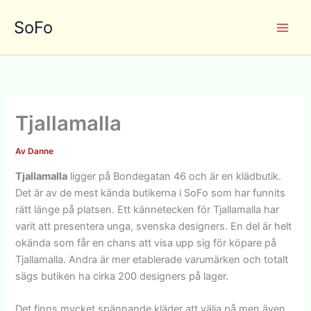
Hoppa
SoFo
till
innehåll
Tjallamalla
Av
Danne
Tjallamalla
ligger på Bondegatan 46 och är en klädbutik.
Det är av de mest kända butikerna i SoFo som har funnits
rätt länge på platsen. Ett kännetecken för Tjallamalla har
varit att presentera unga, svenska designers. En del är helt
okända som får en chans att visa upp sig för köpare på
Tjallamalla. Andra är mer etablerade varumärken och totalt
sägs butiken ha cirka 200 designers på lager.
Det finns mycket spännande kläder att välja på men även