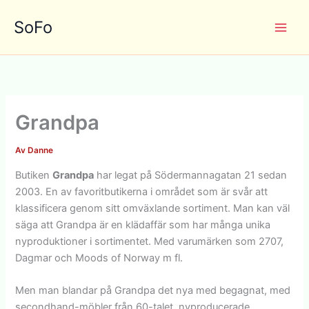
Hoppa
SoFo
till
innehåll
Grandpa
Av
Danne
Butiken
Grandpa
har legat på Södermannagatan 21 sedan
2003. En av favoritbutikerna i området som är svår att
klassificera genom sitt omväxlande sortiment. Man kan väl
säga att Grandpa är en klädaffär som har många unika
nyproduktioner i sortimentet. Med varumärken som 2707,
Dagmar och Moods of Norway m fl.
Men man blandar på Grandpa det nya med begagnat, med
secondhand-möbler från 60-talet, nyproducerade