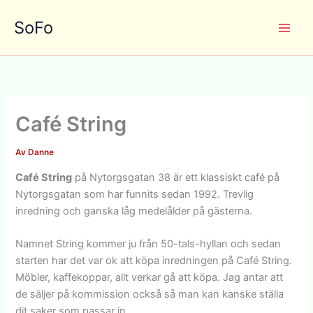
Hoppa
SoFo
till
innehåll
Café String
Av
Danne
Café String
på Nytorgsgatan 38 är ett klassiskt café på
Nytorgsgatan som har funnits sedan 1992. Trevlig
inredning och ganska låg medelålder på gästerna.
Namnet String kommer ju från 50-tals-hyllan och sedan
starten har det var ok att köpa inredningen på Café String.
Möbler, kaffekoppar, allt verkar gå att köpa. Jag antar att
de säljer på kommission också så man kan kanske ställa
dit saker som passar in.