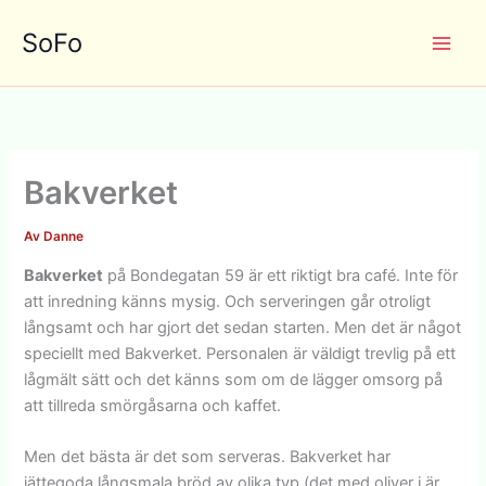
Hoppa
SoFo
till
innehåll
Bakverket
Av
Danne
Bakverket
på Bondegatan 59 är ett riktigt bra café. Inte för
att inredning känns mysig. Och serveringen går otroligt
långsamt och har gjort det sedan starten. Men det är något
speciellt med Bakverket. Personalen är väldigt trevlig på ett
lågmält sätt och det känns som om de lägger omsorg på
att tillreda smörgåsarna och kaffet.
Men det bästa är det som serveras. Bakverket har
jättegoda långsmala bröd av olika typ (det med oliver i är