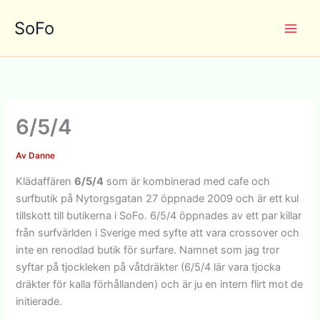
Hoppa
SoFo
till
innehåll
6/5/4
Av
Danne
Klädaffären
6/5/4
som är kombinerad med cafe och
surfbutik på Nytorgsgatan 27 öppnade 2009 och är ett kul
tillskott till butikerna i SoFo. 6/5/4 öppnades av ett par killar
från surfvärlden i Sverige med syfte att vara crossover och
inte en renodlad butik för surfare. Namnet som jag tror
syftar på tjockleken på våtdräkter (6/5/4 lär vara tjocka
dräkter för kalla förhållanden) och är ju en intern flirt mot de
initierade.