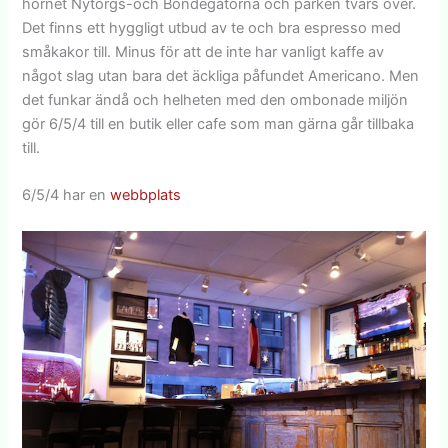
hörnet Nytorgs-och Bondegatorna och parken tvärs över.
Det finns ett hyggligt utbud av te och bra espresso med
småkakor till. Minus för att de inte har vanligt kaffe av
något slag utan bara det äckliga påfundet Americano. Men
det funkar ändå och helheten med den ombonade miljön
gör 6/5/4 till en butik eller cafe som man gärna går tillbaka
till.
6/5/4 har en
webbplats