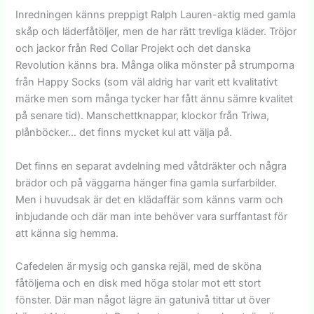
Inredningen känns preppigt Ralph Lauren-aktig med gamla
skåp och läderfåtöljer, men de har rätt trevliga kläder. Tröjor
och jackor från Red Collar Projekt och det danska
Revolution känns bra. Många olika mönster på strumporna
från Happy Socks (som väl aldrig har varit ett kvalitativt
märke men som många tycker har fått ännu sämre kvalitet
på senare tid). Manschettknappar, klockor från Triwa,
plånböcker… det finns mycket kul att välja på.
Det finns en separat avdelning med våtdräkter och några
brädor och på väggarna hänger fina gamla surfarbilder.
Men i huvudsak är det en klädaffär som känns varm och
inbjudande och där man inte behöver vara surffantast för
att känna sig hemma.
Cafedelen är mysig och ganska rejäl, med de sköna
fåtöljerna och en disk med höga stolar mot ett stort
fönster. Där man något lägre än gatunivå tittar ut över